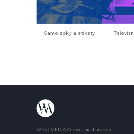
Samolepky a etikety
Televiz
Tisková produkce
Mediální
WEST MEDIA Communication, s.r.o.