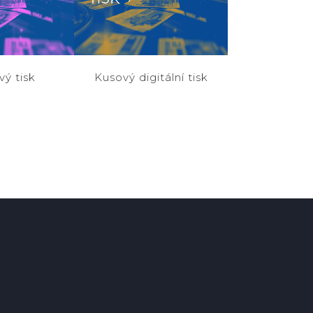
vý tisk
Kusový digitální tisk
produkce
Tisková produkce