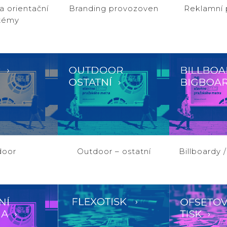
a orientační
Branding provozoven
Reklamní
témy
Podpora prodeje
Podpora
a prodeje
VIEW
ZOOM
VIEW
ZOOM
door
Outdoor – ostatní
Billboardy 
 prostor ČR
Mediální prostor ČR
Mediální 
VIEW
ZOOM
VIEW
ZOOM