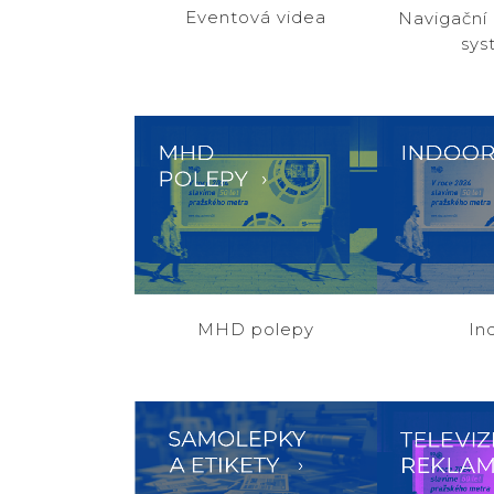
Eventová videa
Navigační 
sys
Filmová produkce
Podpor
ZOOM
VIEW
ZOOM
MHD polepy
In
Mediální prostor ČR
Mediální
ZOOM
VIEW
ZOOM