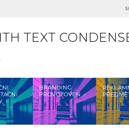
S
ITH TEXT CONDENS
É A KREATIVNÍ PRÁCE
MEDIÁLNÍ PROSTOR ČR
PODPOR
Y
VIEW
ZOOM
VIEW
ZOOM