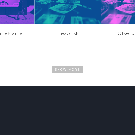
Flexotisk
Ofseto
ní reklama
Tisková produkce
Tisková 
 prostor ČR
SHOW MORE