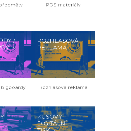
 předměty
POS materiály
 prodeje
Podpora prodeje
VIEW
ZOOM
VIEW
/ bigboardy
Rozhlasová reklama
prostor ČR
Mediální prostor ČR
VIEW
ZOOM
VIEW