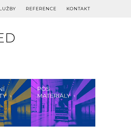
LUŽBY
REFERENCE
KONTAKT
ED
A PRODEJE
SOCIÁLNÍ SÍTĚ
VIEW
ZOOM
VIEW