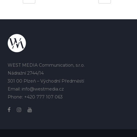
WEST MEDIA Communication, s.r.o.
Nádražní 2744/14
301 00 Plzeň – Východní Předměstí
Email: info@westmedia.cz
Phone: +420 777 107 063