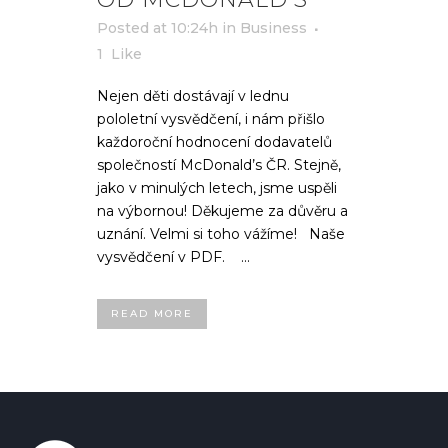
Posted at 10:24h
in
Business
1
Like
Nejen děti dostávají v lednu
pololetní vysvědčení, i nám přišlo
každoroční hodnocení dodavatelů
společností McDonald’s ČR. Stejně,
jako v minulých letech, jsme uspěli
na výbornou! Děkujeme za důvěru a
uznání. Velmi si toho vážíme! Naše
vysvědčení v PDF. ...
READ MORE