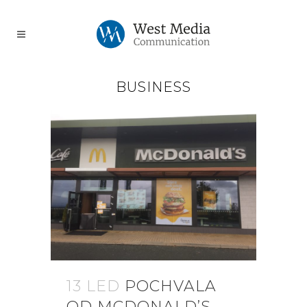
BUSINESS
13 LED
POCHVALA
OD MCDONALD’S