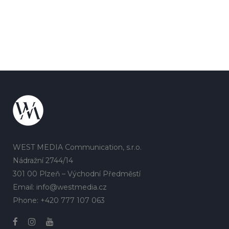
WEST MEDIA Communication, s.r.o.
Nádražní 2744/14
301 00 Plzeň – Východní Předměstí
Email: info@westmedia.cz
Phone: +420 777 107 063