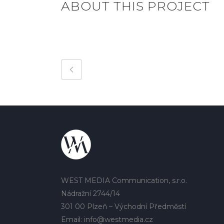
ABOUT THIS PROJECT
WEST MEDIA Communication, s.r.o.
Nádražní 2744/14
301 00 Plzeň – Východní Předměstí
Email: info@westmedia.cz