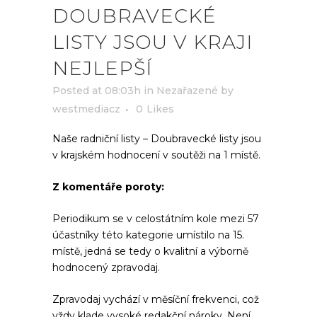
DOUBRAVECKÉ
LISTY JSOU V KRAJI
NEJLEPŠÍ
Posted at 08:03h
in
Nezařazené
by
westmediacz
0
Likes
Naše radniční listy – Doubravecké listy jsou
v krajském hodnocení v soutěži na 1 místě.
Z komentáře poroty:
Periodikum se v celostátním kole mezi 57
účastníky této kategorie umístilo na 15.
místě, jedná se tedy o kvalitní a výborně
hodnocený zpravodaj.
Zpravodaj vychází v měsíční frekvenci, což
vždy klade vysoké redakční nároky. Není