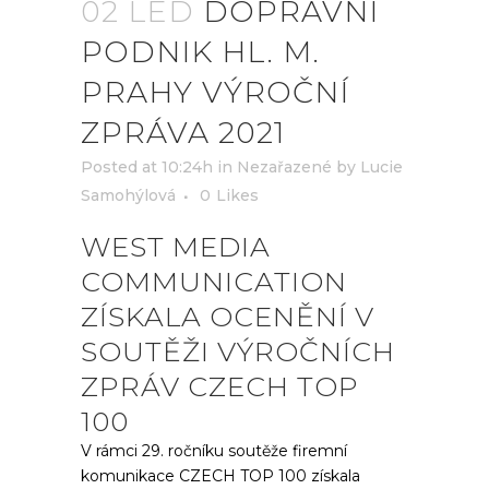
02 LED
DOPRAVNÍ
PODNIK HL. M.
PRAHY VÝROČNÍ
ZPRÁVA 2021
Posted at 10:24h
in
Nezařazené
by
Lucie
Samohýlová
0
Likes
WEST MEDIA
COMMUNICATION
ZÍSKALA OCENĚNÍ V
SOUTĚŽI VÝROČNÍCH
ZPRÁV CZECH TOP
100
V rámci 29. ročníku soutěže firemní
komunikace CZECH TOP 100 získala