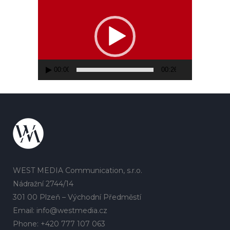
přehrávač
00:00
00:26
WEST MEDIA Communication, s.r.o.
Nádražní 2744/14
301 00 Plzeň – Východní Předměstí
Email: info@westmedia.cz
Phone: +420 777 107 063