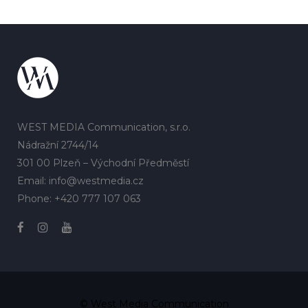
WEST MEDIA Communication, s.r.o.
Nádražní 2744/14
301 00 Plzeň – Východní Předměstí
Email: info@westmedia.cz
Phone: +420 777 107 063
© West Media Communication